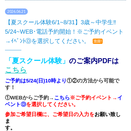
2026.06.21
【夏スクール体験6/1~8/31】3歳～中学生‼
5/24~WEB･電話予約開始！※ご予約イベント
→ｲﾍﾞﾝﾄⒹを選択してください。
注目!
「夏スクール体験
」
のご案内PDFは
こちら
ご予約は5/24(日)10時より
①②の方法から可能で
す！
①WEBからご予約→
こちら
※ご予約イベント→
イ
ベントⒹ
を選択してください。
参加ご希望日欄に、ご希望日の入力を
お願い致し
ま