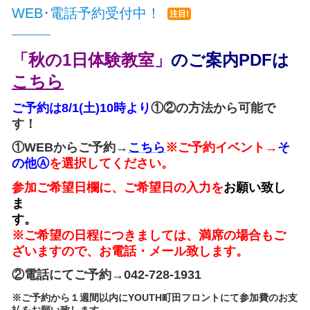
WEB･電話予約受付中！
注目!
「秋
の1日体験教室」
のご案内PDFは
こちら
ご予約は8/1(土)10時より
①②の方法から可能で
す！
①WEBからご予約→
こちら
※ご予約イベント→
そ
の他Ⓐ
を選択してください。
参加ご希望日欄に、ご希望日の入力を
お願い致し
ま
※ご希望の日程につきましては、満席の場合もご
ざいますので、お
電話・メール致します。
②電話にてご予約→042-728-1931
※ご予約から１週間以内にYOUTH町田フロントにて参加費のお支
払をお願い致します。