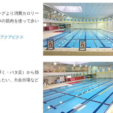
ングより消費カロリー
体の筋肉を使って歩い
／アクアビクス
浮く・バタ足）から指
したい、大会出場など