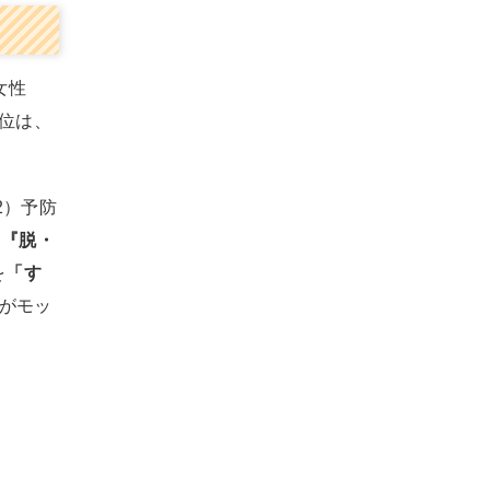
女性
1位は、
2）予防
は
『脱・
を
「す
）がモッ