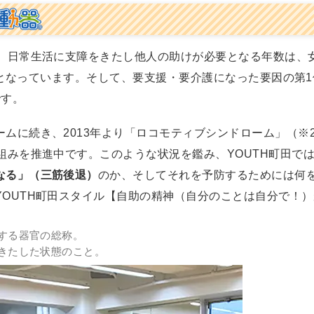
と、日常生活に支障をきたし他人の助けが必要となる年数は、
命）となっています。そして、要支援・要介護になった要因の第
です。
ムに続き、2013年より「ロコモティブシンドローム」（※
組みを推進中です。このような状況を鑑み、YOUTH町田で
なる」（三筋後退）
のか、そしてそれを予防するためには何
YOUTH町田スタイル【自助の精神（自分のことは自分で！
する器官の総称。
きたした状態のこと。