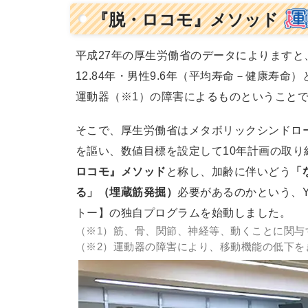
『脱・ロコモ』メソッド
平成27年の厚生労働省のデータによります
12.84年・男性9.6年（平均寿命－健康寿
運動器（※1）の障害によるものということ
そこで、厚生労働省はメタボリックシンドロー
を謳い、数値目標を設定して10年計画の取り
ロコモ』メソッド
と称し、加齢に伴いどう
「
る」（埋蔵筋発掘）
必要があるのかという、
トー】の独自プログラムを始動しました。
（※1）筋、骨、関節、神経等、動くことに関与
（※2）運動器の障害により、移動機能の低下を